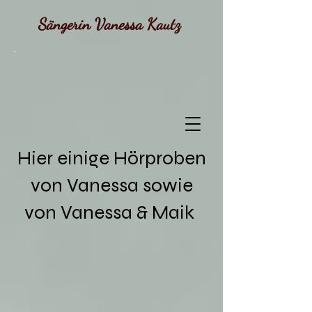
Sängerin Vanessa Kautz
Hier einige Hörproben
von Vanessa sowie
von Vanessa & Maik