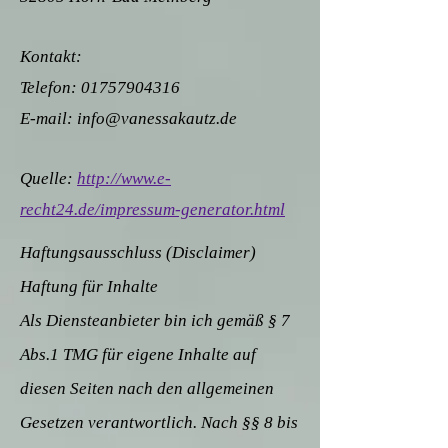
Kontakt:
Telefon:
01757904316
E-mail:
info@vanessakautz.de
Quelle:
http://www.e-
recht24.de/impressum-generator.html
Haftungsausschluss (Disclaimer)
Haftung für Inhalte
Als Diensteanbieter bin ich gemäß § 7
Abs.1 TMG für eigene Inhalte auf
diesen Seiten nach den allgemeinen
Gesetzen verantwortlich. Nach §§ 8 bis