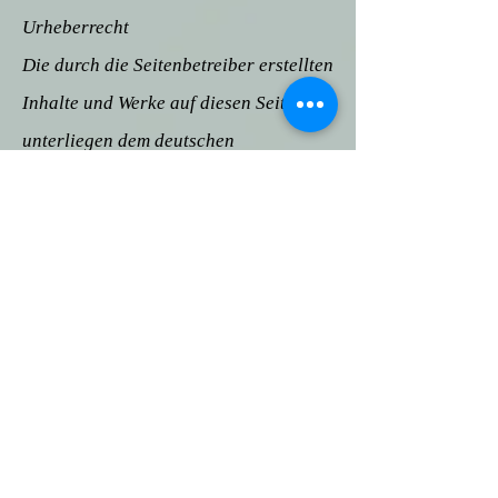
Urheberrecht
Die durch die Seitenbetreiber erstellten
Inhalte und Werke auf diesen Seiten
unterliegen dem deutschen
Urheberrecht. Die Vervielfältigung,
Bearbeitung, Verbreitung und jede Art
der Verwertung außerhalb der Grenzen
des Urheberrechtes bedürfen der
schriftlichen Zustimmung des
jeweiligen Autors bzw. Erstellers.
Downloads und Kopien dieser Seite
sind nur für den privaten, nicht
kommerziellen Gebrauch gestattet.