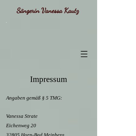
Sängerin Vanessa Kautz
Impressum
Angaben gemäß § 5 TMG:
Vanessa Strate
Eichenweg 20
32805 Horn-Bad Meinberg